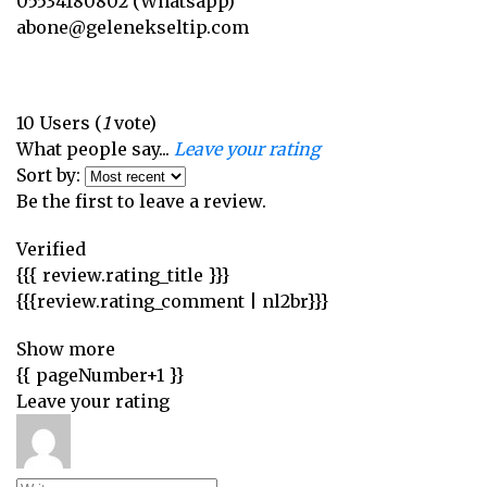
05534180802 (Whatsapp)
abone@gelenekseltip.com
10
Users
(
1
vote)
What people say...
Leave your rating
Sort by:
Be the first to leave a review.
Verified
{{{ review.rating_title }}}
{{{review.rating_comment | nl2br}}}
Show more
{{ pageNumber+1 }}
Leave your rating