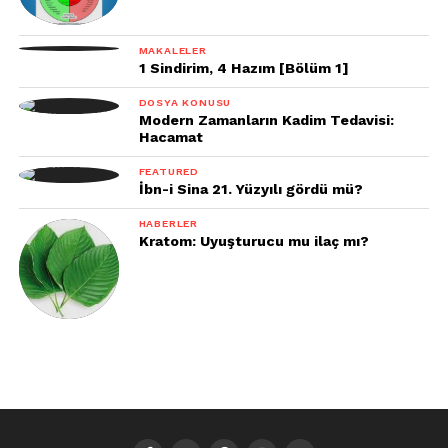
MAKALELER
1 Sindirim, 4 Hazım [Bölüm 1]
DOSYA KONUSU
Modern Zamanların Kadim Tedavisi:
Hacamat
FEATURED
İbn-i Sina 21. Yüzyılı gördü mü?
HABERLER
Kratom: Uyuşturucu mu ilaç mı?