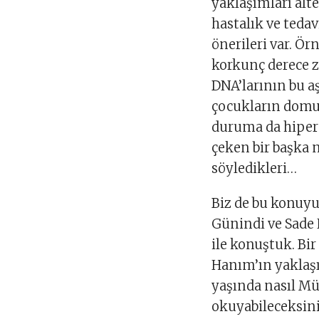
yaklaşımları alte
hastalık ve teda
önerileri var. Ör
korkunç derece 
DNA’larının bu a
çocukların domuz
duruma da hipera
çeken bir başka 
söyledikleri…
Biz de bu konuyu
Günindi ve Sade 
ile konuştuk. Bi
Hanım’ın yaklaşı
yaşında nasıl M
okuyabileceksini