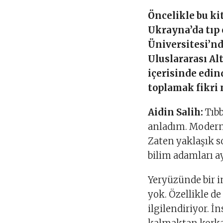
Öncelikle bu ki
Ukrayna’da tıp
Üniversitesi’nd
Uluslararası Al
içerisinde edin
toplamak fikri n
Aidin Salih:
Tıbb
anladım. Modern 
Zaten yaklaşık so
bilim adamları a
Yeryüzünde bir in
yok. Özellikle de
ilgilendiriyor. 