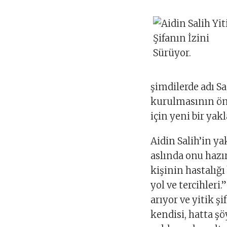
şimdilerde adı Sa
kurulmasının önc
için yeni bir yak
Aidin Salih’in ya
aslında onu hazır
kişinin hastalığı
yol ve tercihleri
arıyor ve yitik ş
kendisi, hatta şö