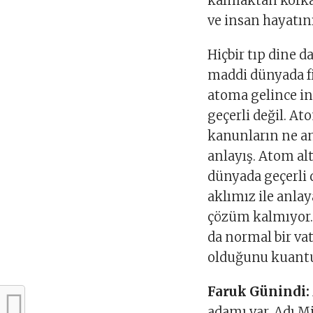
kalmaktan korkar
ve insan hayatını
Hiçbir tıp dine d
maddi dünyada fi
atoma gelince in
geçerli değil. A
kanunların ne anl
anlayış. Atom al
dünyada geçerli 
aklımız ile anla
çözüm kalmıyor. 
da normal bir va
olduğunu kuantum
Faruk Günindi:
adamı var. Adı M