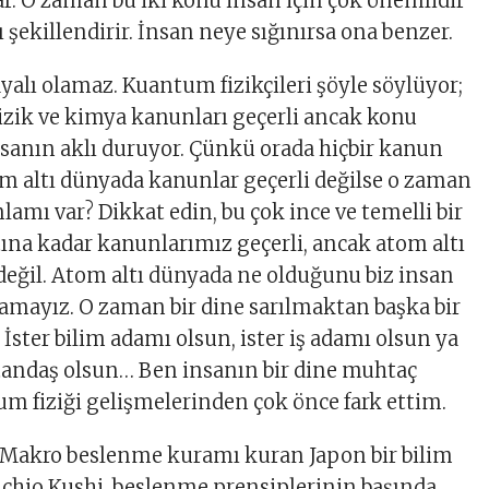
. O zaman bu iki konu insan için çok önemlidir
 şekillendirir. İnsan neye sığınırsa ona benzer.
ayalı olamaz. Kuantum fizikçileri şöyle söylüyor;
zik ve kimya kanunları geçerli ancak konu
sanın aklı duruyor. Çünkü orada hiçbir kanun
tom altı dünyada kanunlar geçerli değilse o zaman
amı var? Dikkat edin, bu çok ince ve temelli bir
tına kadar kanunlarımız geçerli, ancak atom altı
değil. Atom altı dünyada ne olduğunu biz insan
yamayız. O zaman bir dine sarılmaktan başka bir
İster bilim adamı olsun, ister iş adamı olsun ya
tandaş olsun… Ben insanın bir dine muhtaç
 fiziği gelişmelerinden çok önce fark ettim.
Makro beslenme kuramı kuran Japon bir bilim
ichio Kushi, beslenme prensiplerinin başında