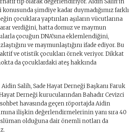
rnatif tıp olarak değerlendiriyor. Aidin Salih’in
vi konusunda şimdiye kadar duymadığımız farklı
neğin çocuklara yaptırılan aşıların vücutlarına
zarar verdiğini, hatta domuz ve maymun
şılarla çocuğun DNA’sına eklemlendiğini,
laştığını ve maymunlaştığını ifade ediyor. Bu
ktif ve otistik çocukları örnek veriyor. Dikkat
nokta da çocuklardaki ateş hakkında
 Aidin Salih, Sade Hayat Derneği Başkanı Faruk
Hayat Derneği kurucularından Bahadır Cevizci
r sohbet havasında geçen röportajda Aidin
mına ilişkin değerlendirmelerinin yanı sıra 40
üslüman olduğuna dair önemli notları da
z.