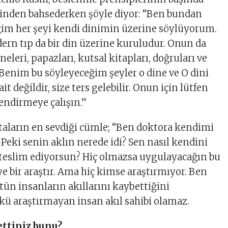
rinden bahsederken şöyle diyor: “Ben bundan
ğim her şeyi kendi dinimin üzerine söylüyorum.
ern tıp da bir din üzerine kuruludur. Onun da
neleri, papazları, kutsal kitapları, doğruları ve
. Benim bu söyleyeceğim şeyler o dine ve O dini
t değildir, size ters gelebilir. Onun için lütfen
endirmeye çalışın.”
aların en sevdiği cümle; “Ben doktora kendimi
 Peki senin aklın nerede idi? Sen nasıl kendini
 teslim ediyorsun? Hiç olmazsa uygulayacağın bu
e bir araştır. Ama hiç kimse araştırmıyor. Ben
n insanların akıllarını kaybettiğini
ü araştırmayan insan akıl sahibi olamaz.
ettiniz bunu?