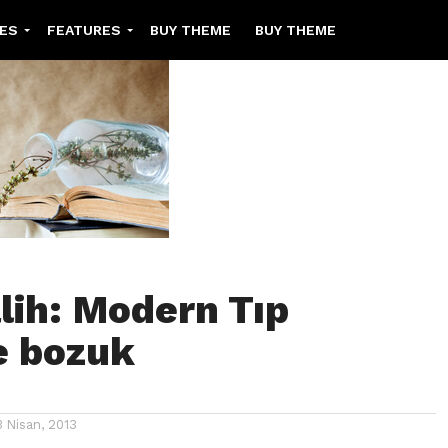
ES
FEATURES
BUY THEME
BUY THEME
AYOUT 1
POST LAYOUT 2
GALLERY POST
REVIEW POST
SHOW POST
VIDEO POST
alih: Modern Tıp
e bozuk
3 Nisan, 2013