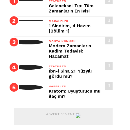
FEATURED
Geleneksel Tıp: Tüm
Zamanların En İyisi
MAKALELER
1 Sindirim, 4 Hazım
[Bölüm 1]
DOSYA KONUSU
Modern Zamanların
Kadim Tedavisi:
Hacamat
FEATURED
İbn-i Sina 21. Yüzyılı
gördü mü?
HABERLER
Kratom: Uyuşturucu mu
ilaç mı?
ADVERTISEMENT