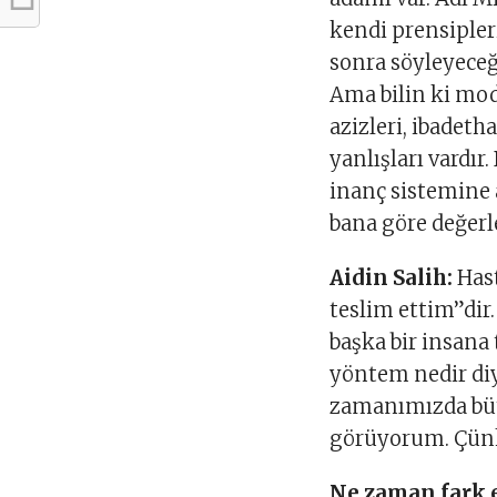
kendi prensiple
sonra söyleyece
Ama bilin ki mod
azizleri, ibadetha
yanlışları vardır
inanç sistemine ai
bana göre değerl
Aidin Salih:
Hast
teslim ettim”dir.
başka bir insana
yöntem nedir diy
zamanımızda bütü
görüyorum. Çünk
Ne zaman fark 