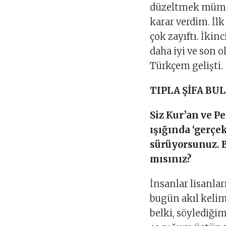
düzeltmek mümkü
karar verdim. İl
çok zayıftı. İkin
daha iyi ve son 
Türkçem gelişti.
TIPLA ŞİFA B
Siz Kur’an ve P
ışığında ‘gerçek
sürüyorsunuz. B
mısınız?
İnsanlar lisanlar
bugün akıl kelim
belki, söylediği