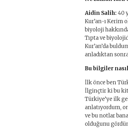
Aidin Salih:
40 
Kur’an-ı Kerim o
biyoloji hakkınd
Tıpta ve biyoloj
Kur’an’da buldum
anladıktan sonra
Bu bilgiler nası
İlk önce ben Tü
İlginçtir ki bu k
Türkiye’ye ilk g
anlatıyordum, onl
ve bu notlar ban
olduğunu gördüm.