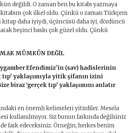
n değildi. O zaman ben bu kitabı yazmaya
k kitabım çok ilkel oldu. Çünkü o zaman Türkçem
ci kitap daha iyiydi, üçüncüsü daha iyi, dördüncü
olarak beşinci baskı çok güzel oldu. Çünkü
ULMAK MÜMKÜN DEĞİL
eygamber Efendimiz’in (sav) hadislerinin
 tıp’ yaklaşımıyla yitik şifanın izini
ize biraz ‘gerçek tıp’ yaklaşımını anlatır
ındaki en önemli kelimeleri yitirdiler. Mesela
esi kullanılmıyor. Siz bunun farkında değilsiniz
mde fark edeceksiniz. Örneğin; herkes benim