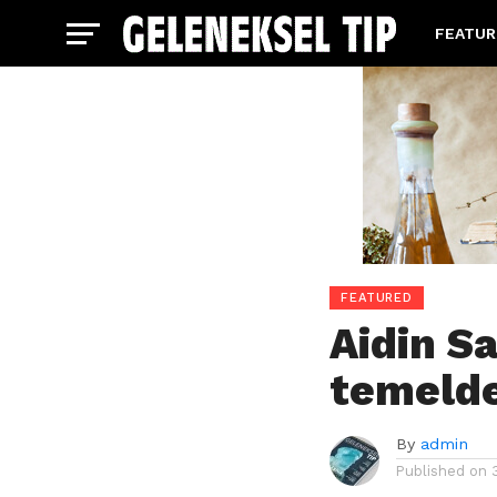
FEATUR
POST L
SLIDE
FEATURED
Aidin S
temeld
By
admin
Published on