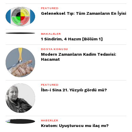
FEATURED
Geleneksel Tıp: Tüm Zamanların En İyisi
MAKALELER
1 Sindirim, 4 Hazım [Bölüm 1]
DOSYA KONUSU
Modern Zamanların Kadim Tedavisi:
Hacamat
FEATURED
İbn-i Sina 21. Yüzyılı gördü mü?
HABERLER
Kratom: Uyuşturucu mu ilaç mı?