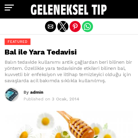
Exit mobile version
FEATURED
Bal ile Yara Tedavisi
Balın tedavide kullanımı antik çağlardan beri bilinen bir
yöntem. Özellikle yara tedavisinde etkileri bilinen bal,
kuvvetli bir enfeksiyon ve iltihap temizleyici olduğu için
savaşlarda acil bakımda sıklıkla kullanılmış.
By
admin
Published on
3 Ocak, 2014