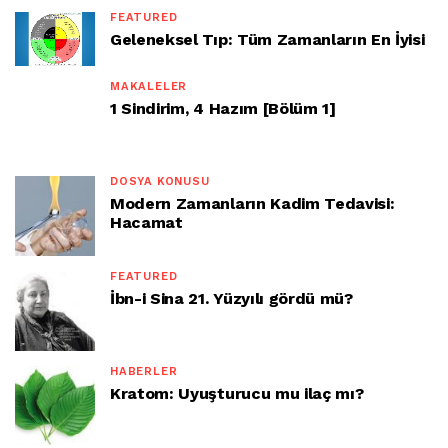
FEATURED
Geleneksel Tıp: Tüm Zamanların En İyisi
MAKALELER
1 Sindirim, 4 Hazım [Bölüm 1]
DOSYA KONUSU
Modern Zamanların Kadim Tedavisi:
Hacamat
FEATURED
İbn-i Sina 21. Yüzyılı gördü mü?
HABERLER
Kratom: Uyuşturucu mu ilaç mı?