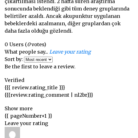
çıkartılması istendi. 2 hafta süren araştırma
sonucunda beklendiği gibi tüm deney gruplarında
belirtiler azaldı. Ancak akupunktur uygulanan
bebeklerdeki azalmanın, diğer gruplardan çok
daha fazla olduğu gözlendi.
0
Users
(
0
votes)
What people say...
Leave your rating
Sort by:
Be the first to leave a review.
Verified
{{{ review.rating_title }}}
{{{review.rating_comment | nl2br}}}
Show more
{{ pageNumber+1 }}
Leave your rating