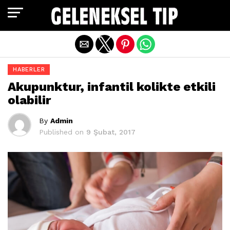
Exit mobile version
HABERLER
Akupunktur, infantil kolikte etkili
olabilir
By
Admin
Published on
9 Şubat, 2017