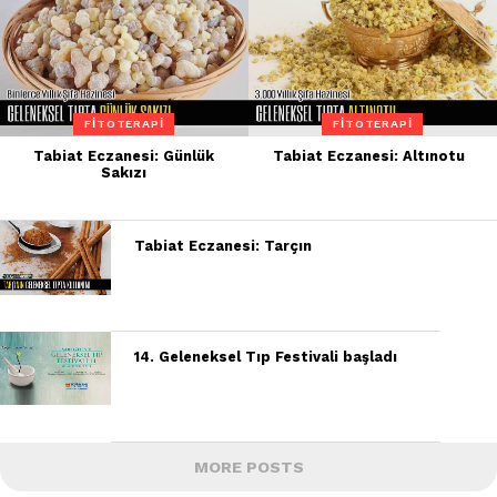
FITOTERAPI
FITOTERAPI
Tabiat Eczanesi: Günlük
Tabiat Eczanesi: Altınotu
Sakızı
Tabiat Eczanesi: Tarçın
14. Geleneksel Tıp Festivali başladı
MORE POSTS