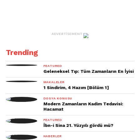
ADVERTISEMENT
Trending
FEATURED
Geleneksel Tıp: Tüm Zamanların En İyisi
MAKALELER
1 Sindirim, 4 Hazım [Bölüm 1]
DOSYA KONUSU
Modern Zamanların Kadim Tedavisi:
Hacamat
FEATURED
İbn-i Sina 21. Yüzyılı gördü mü?
HABERLER