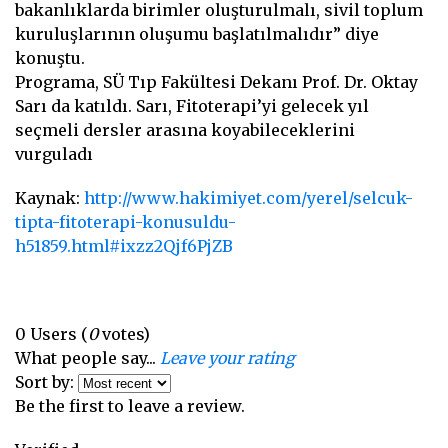
bakanlıklarda birimler oluşturulmalı, sivil toplum
kuruluşlarının oluşumu başlatılmalıdır” diye
konuştu.
Programa, SÜ Tıp Fakültesi Dekanı Prof. Dr. Oktay
Sarı da katıldı. Sarı, Fitoterapi’yi gelecek yıl
seçmeli dersler arasına koyabileceklerini
vurguladı
Kaynak:
http://www.hakimiyet.com/yerel/selcuk-
tipta-fitoterapi-konusuldu-
h51859.html#ixzz2Qjf6PjZB
0
Users
(
0
votes)
What people say...
Leave your rating
Sort by:
Be the first to leave a review.