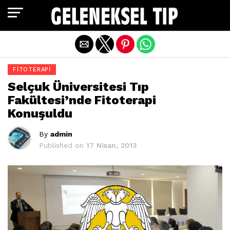
Exit mobile version
FITOTERAPI
Selçuk Üniversitesi Tıp
Fakültesi’nde Fitoterapi
Konuşuldu
By
admin
Published on
17 Nisan, 2013