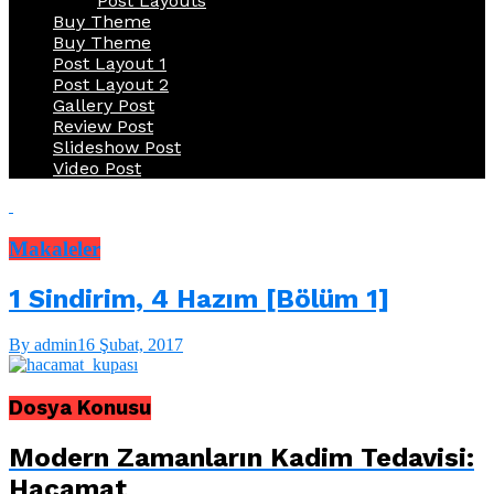
Post Layouts
Buy Theme
Buy Theme
Post Layout 1
Post Layout 2
Gallery Post
Review Post
Slideshow Post
Video Post
Makaleler
1 Sindirim, 4 Hazım [Bölüm 1]
By admin
16 Şubat, 2017
Dosya Konusu
Modern Zamanların Kadim Tedavisi:
Hacamat