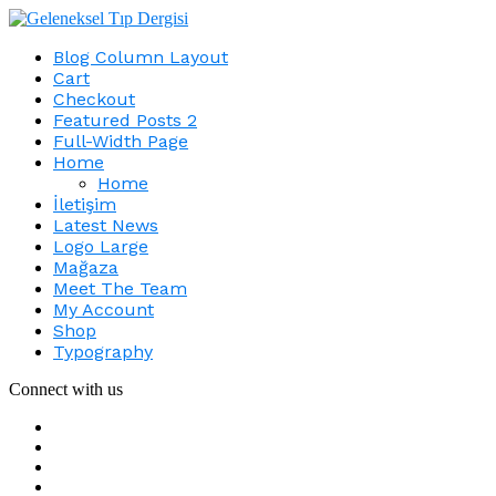
Blog Column Layout
Cart
Checkout
Featured Posts 2
Full-Width Page
Home
Home
İletişim
Latest News
Logo Large
Mağaza
Meet The Team
My Account
Shop
Typography
Connect with us